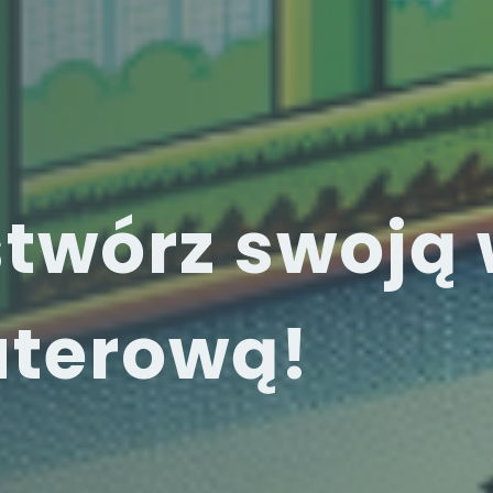
stwórz swoją
terową!