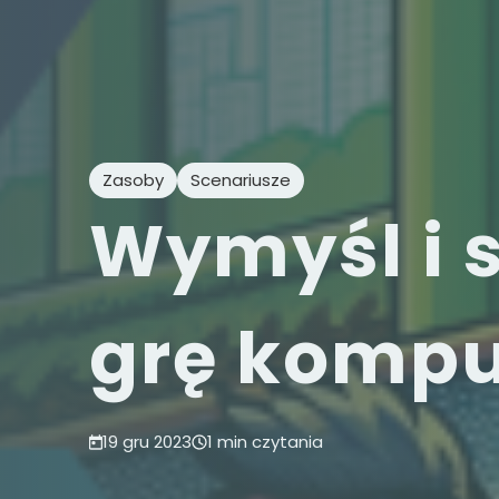
Zasoby
Scenariusze
Wymyśl i 
grę kompu
19 gru 2023
1 min czytania