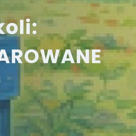
oli:
CZAROWANE