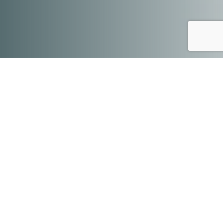
Dzieci poznają historię smutnego misia i wspólnie
starają się go rozweselić uczestnicząc w różnych
aktywnościach ruchowych, muzycznych,
plastycznych. Nazywają rozszyfrowane przez siebie
kody (piktogramy).
Celem zajęć jest rozwijanie empatii, umiejętności
społecznych, poznawczych oraz stymulowanie
ciekawości badawczej dzieci w przyjaznej i
bezpiecznej atmosferze.
Zajęcia sprzyjają budowaniu pozytywnych relacji