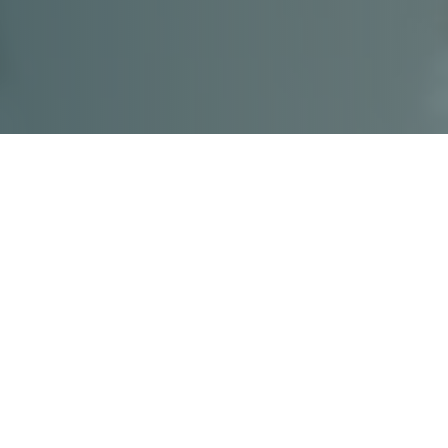
Aby lepiej sprostać potrzebom infor
odpowiadania na Wasze pytania, uruc
Odpowiedzi.
W poniedziałki:
5, 12, 19 maja
spotkamy się, aby odpo
zadawania pytań.
Spotykamy się o 9:00, aby przez 30 min odpowia
wcześniej rejestrować):