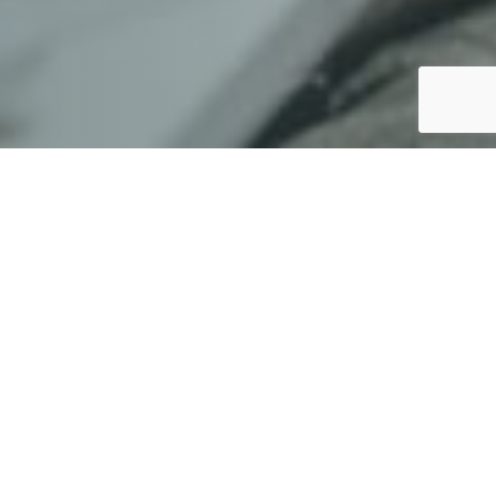
szkolnej edukacji cyfrowej”
oraz
ne w formie sesji Pytań i
 przedszkoli. Zachęcamy do uczestnictwa i
 i jest taki sam dla każdej daty (nie trzeba się