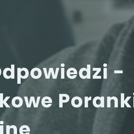
Odpowiedzi -
łkowe Porank
jne