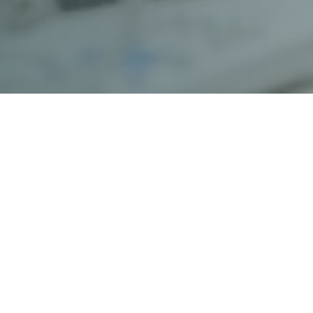
mowania o projekcie
„Liderki i liderzy przed
hamiamy Poniedziałkowe Poranki Informacyj
wiedzieć na Wasze pytania dotyczące szkoleń i grantów dla
dać na Wasze pytania
! Link do spotkania znajduje się poniżej